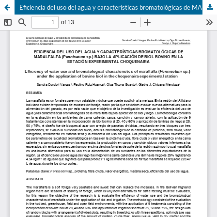
Eficiencia del uso del agua y características bromatológicas de MARALFALFA (Pennisetum sp.) bajo la aplicación de biol bovino en la Estación Experimental Choquenaira