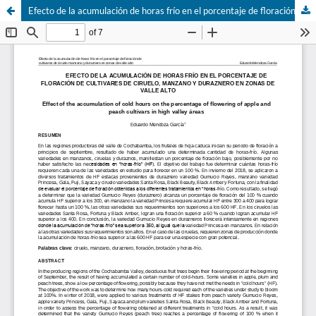
Efecto de la acumulación de horas frío en el porcentaje de floración de cultivares de ciruelo manzano y duraznero en zonas de valle alto