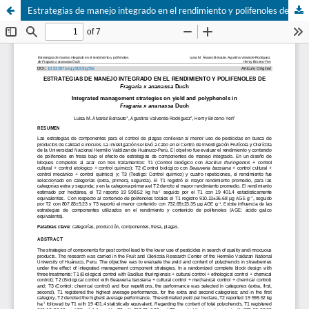
Estrategias de manejo integrado en el rendimiento y polifenoles de Fragaria x ananassa Duch