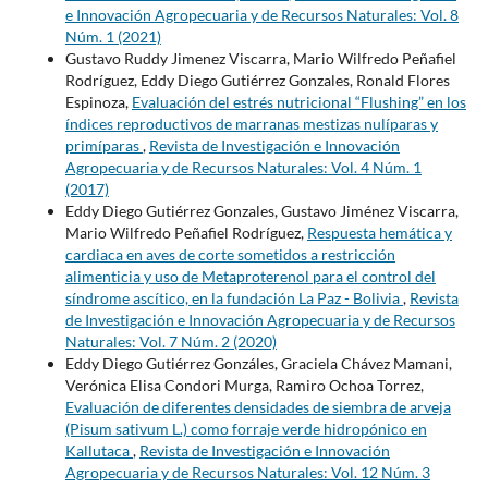
e Innovación Agropecuaria y de Recursos Naturales: Vol. 8
Núm. 1 (2021)
Gustavo Ruddy Jimenez Viscarra, Mario Wilfredo Peñafiel
Rodríguez, Eddy Diego Gutiérrez Gonzales, Ronald Flores
Espinoza,
Evaluación del estrés nutricional “Flushing” en los
índices reproductivos de marranas mestizas nulíparas y
primíparas
,
Revista de Investigación e Innovación
Agropecuaria y de Recursos Naturales: Vol. 4 Núm. 1
(2017)
Eddy Diego Gutiérrez Gonzales, Gustavo Jiménez Viscarra,
Mario Wilfredo Peñafiel Rodríguez,
Respuesta hemática y
cardiaca en aves de corte sometidos a restricción
alimenticia y uso de Metaproterenol para el control del
síndrome ascítico, en la fundación La Paz - Bolivia
,
Revista
de Investigación e Innovación Agropecuaria y de Recursos
Naturales: Vol. 7 Núm. 2 (2020)
Eddy Diego Gutiérrez Gonzáles, Graciela Chávez Mamani,
Verónica Elisa Condori Murga, Ramiro Ochoa Torrez,
Evaluación de diferentes densidades de siembra de arveja
(Pisum sativum L.) como forraje verde hidropónico en
Kallutaca
,
Revista de Investigación e Innovación
Agropecuaria y de Recursos Naturales: Vol. 12 Núm. 3