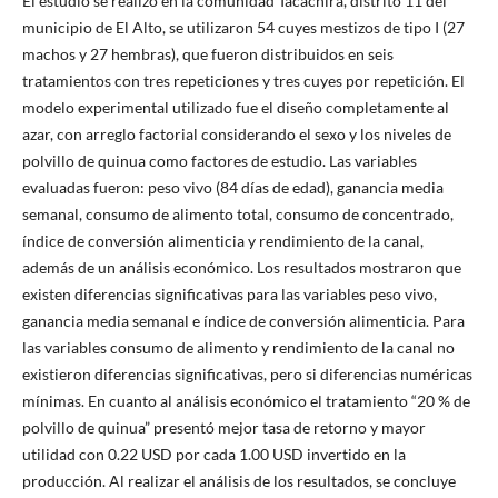
El estudio se realizó en la comunidad Tacachira, distrito 11 del
municipio de El Alto, se utilizaron 54 cuyes mestizos de tipo I (27
machos y 27 hembras), que fueron distribuidos en seis
tratamientos con tres repeticiones y tres cuyes por repetición. El
modelo experimental utilizado fue el diseño completamente al
azar, con arreglo factorial considerando el sexo y los niveles de
polvillo de quinua como factores de estudio. Las variables
evaluadas fueron: peso vivo (84 días de edad), ganancia media
semanal, consumo de alimento total, consumo de concentrado,
índice de conversión alimenticia y rendimiento de la canal,
además de un análisis económico. Los resultados mostraron que
existen diferencias significativas para las variables peso vivo,
ganancia media semanal e índice de conversión alimenticia. Para
las variables consumo de alimento y rendimiento de la canal no
existieron diferencias significativas, pero si diferencias numéricas
mínimas. En cuanto al análisis económico el tratamiento “20 % de
polvillo de quinua” presentó mejor tasa de retorno y mayor
utilidad con 0.22 USD por cada 1.00 USD invertido en la
producción. Al realizar el análisis de los resultados, se concluye