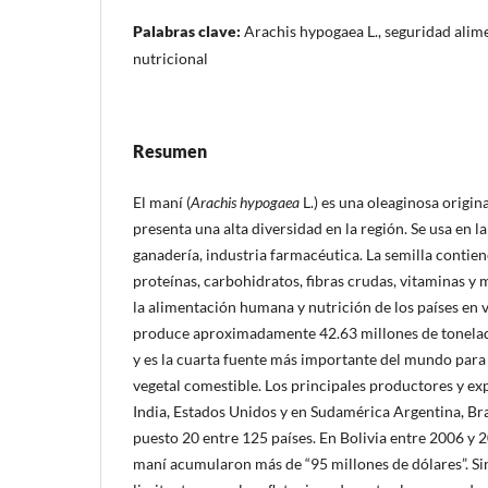
Palabras clave:
Arachis hypogaea L., seguridad alim
nutricional
Resumen
El maní (
Arachis hypogaea
L.) es una oleaginosa origin
presenta una alta diversidad en la región. Se usa en l
ganadería, industria farmacéutica. La semilla contien
proteínas, carbohidratos, fibras crudas, vitaminas y
la alimentación humana y nutrición de los países en v
produce aproximadamente 42.63 millones de tonelad
y es la cuarta fuente más importante del mundo para
vegetal comestible. Los principales productores y e
India, Estados Unidos y en Sudamérica Argentina, Bra
puesto 20 entre 125 países. En Bolivia entre 2006 y 
maní acumularon más de “95 millones de dólares”. Si