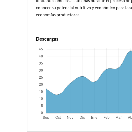
limitante como las aﬂatoxinas durante el proceso de
conocer su potencial nutritivo y económico para la s
economías productoras.
Descargas