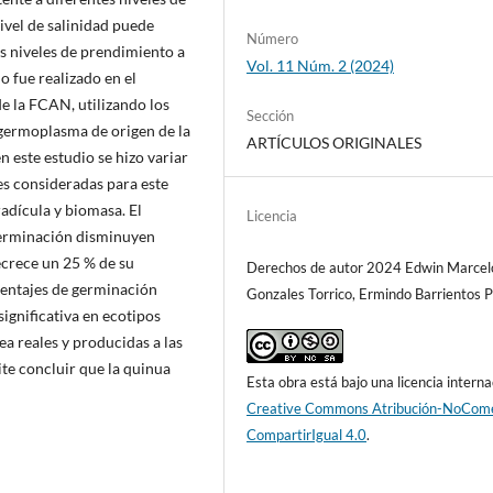
ivel de salinidad puede
Número
s niveles de prendimiento a
Vol. 11 Núm. 2 (2024)
o fue realizado en el
e la FCAN, utilizando los
Sección
 germoplasma de origen de la
ARTÍCULOS ORIGINALES
en este estudio se hizo variar
es consideradas para este
adícula y biomasa. El
Licencia
 germinación disminuyen
ecrece un 25 % de su
Derechos de autor 2024 Edwin Marcel
centajes de germinación
Gonzales Torrico, Ermindo Barrientos 
ignificativa en ecotipos
ea reales y producidas a las
ite concluir que la quinua
Esta obra está bajo una licencia interna
Creative Commons Atribución-NoCome
CompartirIgual 4.0
.