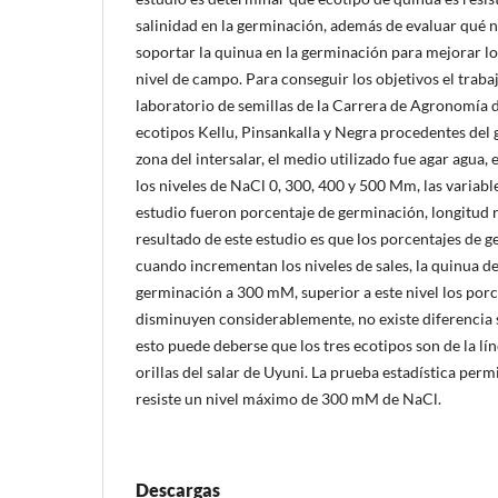
salinidad en la germinación, además de evaluar qué n
soportar la quinua en la germinación para mejorar lo
nivel de campo. Para conseguir los objetivos el trabaj
laboratorio de semillas de la Carrera de Agronomía d
ecotipos Kellu, Pinsankalla y Negra procedentes del
zona del intersalar, el medio utilizado fue agar agua, 
los niveles de NaCl 0, 300, 400 y 500 Mm, las variabl
estudio fueron porcentaje de germinación, longitud r
resultado de este estudio es que los porcentajes de
cuando incrementan los niveles de sales, la quinua d
germinación a 300 mM, superior a este nivel los por
disminuyen considerablemente, no existe diferencia s
esto puede deberse que los tres ecotipos son de la lín
orillas del salar de Uyuni. La prueba estadística perm
resiste un nivel máximo de 300 mM de NaCl.
Descargas