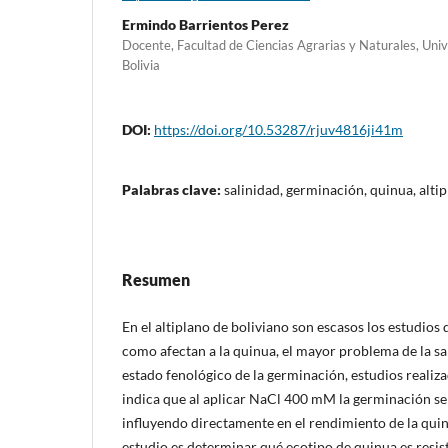
Ermindo Barrientos Perez
Docente, Facultad de Ciencias Agrarias y Naturales, Univ
Bolivia
DOI:
https://doi.org/10.53287/rjuv4816ji41m
Palabras clave:
salinidad, germinación, quinua, alti
Resumen
En el altiplano de boliviano son escasos los estudios 
como afectan a la quinua, el mayor problema de la sal
estado fenológico de la germinación, estudios realiza
indica que al aplicar NaCl 400 mM la germinación se
influyendo directamente en el rendimiento de la quinu
estudio es determinar qué ecotipo de quinua es resist