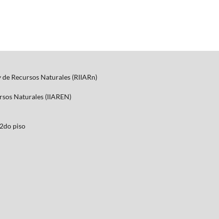
y de Recursos Naturales (RIIARn)
ursos Naturales (IIAREN)
2do piso