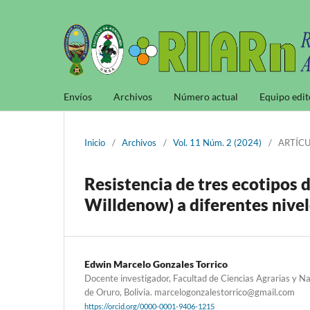
Envíos
Archivos
Número actual
Equipo edit
Inicio
/
Archivos
/
Vol. 11 Núm. 2 (2024)
/
ARTÍCU
Resistencia de tres ecotipos
Willdenow) a diferentes nivel
Edwin Marcelo Gonzales Torrico
Docente investigador, Facultad de Ciencias Agrarias y Na
de Oruro, Bolivia. marcelogonzalestorrico@gmail.com
https://orcid.org/0000-0001-9406-1215