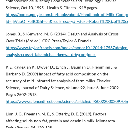
composición de la leche): Food Science and Tecnology. Elsevier
Science, Oct 10, 1995 - Health & Fitness - 919 pages.
https://books.google.com.bo/books/about/Handbook_of_Milk_Compo
id=j5VuqOT7olIC&hl=en&redir_esc=y#:~:text=Robert%20G.,of%2
Jones, B., & Kenward, M. G. (2014). Design and Analysis of Cross-
Over Trials (3rd ed.). CRC Press/Taylor & Francis.
https://www.taylorfrancis.com/books/mono/10.1201/b17537/design
analysis-cross-trials-michael-kenward-byron-jones
K.E. Kaylegian K., Dwyer D., Lynch J., Bauman D., Flemming J. &
Barbano D. (2009) Impact of fatty acid composition on the
accuracy of mid-infrared fat analysis of farm milks. Elsevier
Science, Journal of Dairy Science, Volume 92, Issue 6, June 2009,
Pages 2502-2513.
https://www.sciencedirect.com/science/article/pii/S0022030209705
Linn, J. G., Freeman, M. E., & Otterby, D. E. (2019). Factors
affecting solids-non-fat, protein and casein in milk. Minnesota
Dairy Report, 34, 120-128.