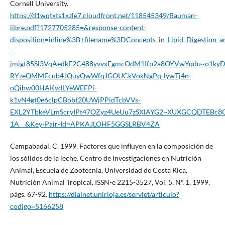
Cornell University.
https://d1wqtxts1xzle7.cloudfront.net/118545349/Bauman-
libre.pdf?1727705285=&response-content-
disposition=inline%3B+filename%3DConcepts_in_Lipid_Digesti
-
jmigt85Sl3VqAedkF2C488yvvxFgmcOdM1Ifp2a8OYVwYqdu~o1k
RYzeQMMFcub4JQuyQwWfqJGOUCkVokNgPq-lywTj4n-
oQihw00HAKvdLYeWEFPi-
k1vN4gt0e6clpCBobt20UWjPPidTcbVVs-
EXL2YTbkeVLmScryIPt47OZyz4UeUu7zSXlAYG2~XUXGCQDTEBc8
1A__&Key-Pair-Id=APKAJLOHF5GGSLRBV4ZA
Campabadal, C. 1999. Factores que influyen en la composición de
los sólidos de la leche. Centro de Investigaciones en Nutrición
Animal, Escuela de Zootecnia, Universidad de Costa Rica.
Nutrición Animal Tropical, ISSN-e 2215-3527, Vol. 5, Nº. 1, 1999,
págs. 67-92.
https://dialnet.unirioja.es/servlet/articulo?
codigo=5166258