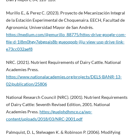
Murillo E., & Perez C. (2023). Proyecto de Mecanización Integral
de la Estación Experimental de Choquenaira. EECH, Facultad de
Agronomía; Universidad Mayor de San Andrés.
https://medium.com/@emurillo_88775/https-drive-google-com-
file-d-1l8m0hgy7ebgqais8b-gueoqpqb-jlju-view-usp-drive-link-
e73cc032aef8
NRC. (2021). Nutrient Requirements of Dairy Cattle. National
Academies Press.
https://www.nationalacademies.org/projects/DELS-BANR-13-
02/publication/25806
National Research Council (NRC). (2001). Nutrient Requirements
of Dairy Cattle: Seventh Revised Edition, 2001. National
Academies Press.
https://guelphdhmcp.ca/wp-
content/uploads/2018/03/NRC-2001.pdf
Palmquist, D. L, Stelwagen K. & Robinson P. (2006). Modifying