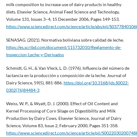
milk composition to increase use of dairy products in healthy
diets. Elsevier Science, Animal Feed Science and Technology,
Volume 131, Issues 3–4, 15 December 2006, Pages 149-153.
https://www.sciencedirect.com/science/article/abs/pii/S037784010
SENASAG. (2021). Normativa boliviana sobre calidad de leche.
https://es.scribd.com/document/115732010/Reglamento-de-
Inspeccion-Leche-y-Derivados
Schmidt, G. H., & Van Vleck, L. D. (1976). Influencia del número de
lactancia en la producción y composición de la leche. Journal of
Dairy Science, 59(5), 881-886.
https://doi.org/10.3168/jds.S0022-
0302(76)84484-3
Weiss, W. P., & Wyatt, D. J. (2000). Effect of Oil Content and
Kernel Processing of Corn Silage on Digestibility and Milk
Production by Dairy Cows. Elsevier Science, Journal of Dairy
Science, Volume 83, Issue 2, February 2000, Pages 351-358.
https://www.sciencedirect.com/science/article/pii/S0022030200748