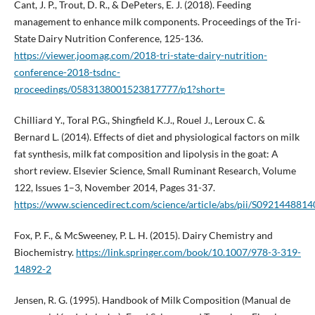
Cant, J. P., Trout, D. R., & DePeters, E. J. (2018). Feeding
management to enhance milk components. Proceedings of the Tri-
State Dairy Nutrition Conference, 125-136.
https://viewer.joomag.com/2018-tri-state-dairy-nutrition-
conference-2018-tsdnc-
proceedings/0583138001523817777/p1?short=
Chilliard Y., Toral P.G., Shingfield K.J., Rouel J., Leroux C. &
Bernard L. (2014). Effects of diet and physiological factors on milk
fat synthesis, milk fat composition and lipolysis in the goat: A
short review. Elsevier Science, Small Ruminant Research, Volume
122, Issues 1–3, November 2014, Pages 31-37.
https://www.sciencedirect.com/science/article/abs/pii/S092144881
Fox, P. F., & McSweeney, P. L. H. (2015). Dairy Chemistry and
Biochemistry.
https://link.springer.com/book/10.1007/978-3-319-
14892-2
Jensen, R. G. (1995). Handbook of Milk Composition (Manual de