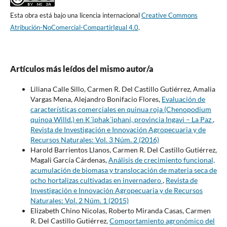
Esta obra está bajo una licencia internacional
Creative Commons
Atribución-NoComercial-CompartirIgual 4.0
.
Artículos más leídos del mismo autor/a
Liliana Calle Sillo, Carmen R. Del Castillo Gutiérrez, Amalia
Vargas Mena, Alejandro Bonifacio Flores,
Evaluación de
características comerciales en quinua roja (Chenopodium
quinoa Willd.) en K´iphak´iphani, provincia Ingavi – La Paz
,
Revista de Investigación e Innovación Agropecuaria y de
Recursos Naturales: Vol. 3 Núm. 2 (2016)
Harold Barrientos Llanos, Carmen R. Del Castillo Gutiérrez,
Magali García Cárdenas,
Análisis de crecimiento funcional,
acumulación de biomasa y translocación de materia seca de
ocho hortalizas cultivadas en invernadero
,
Revista de
Investigación e Innovación Agropecuaria y de Recursos
Naturales: Vol. 2 Núm. 1 (2015)
Elizabeth Chino Nicolas, Roberto Miranda Casas, Carmen
R. Del Castillo Gutiérrez,
Comportamiento agronómico del