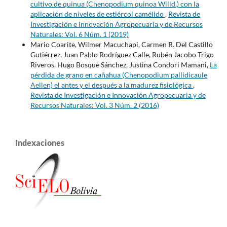
cultivo de quinua (Chenopodium quinoa Willd.) con la
aplicación de niveles de estiércol camélido
,
Revista de
Investigación e Innovación Agropecuaria y de Recursos
Naturales: Vol. 6 Núm. 1 (2019)
Mario Coarite, Wilmer Macuchapi, Carmen R. Del Castillo
Gutiérrez, Juan Pablo Rodríguez Calle, Rubén Jacobo Trigo
Riveros, Hugo Bosque Sánchez, Justina Condori Mamani,
La
pérdida de grano en cañahua (Chenopodium pallidicaule
Aellen) el antes y el después a la madurez fisiológica
,
Revista de Investigación e Innovación Agropecuaria y de
Recursos Naturales: Vol. 3 Núm. 2 (2016)
Indexaciones