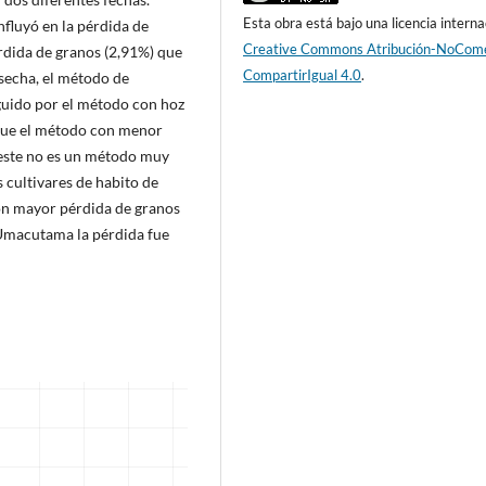
Esta obra está bajo una licencia interna
nfluyó en la pérdida de
Creative Commons Atribución-NoCome
rdida de granos (2,91%) que
CompartirIgual 4.0
.
secha, el método de
guido por el método con hoz
 fue el método con menor
 este no es un método muy
s cultivares de habito de
ron mayor pérdida de granos
a Umacutama la pérdida fue