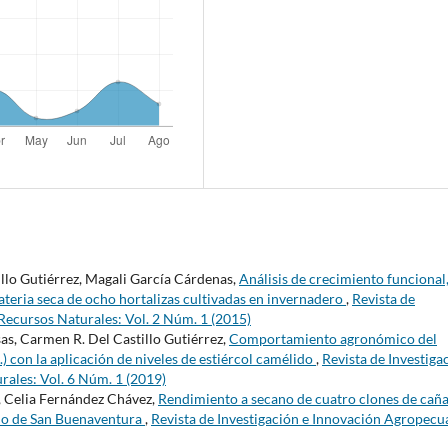
llo Gutiérrez, Magali García Cárdenas,
Análisis de crecimiento funcional
teria seca de ocho hortalizas cultivadas en invernadero
,
Revista de
Recursos Naturales: Vol. 2 Núm. 1 (2015)
as, Carmen R. Del Castillo Gutiérrez,
Comportamiento agronómico del
 con la aplicación de niveles de estiércol camélido
,
Revista de Investiga
rales: Vol. 6 Núm. 1 (2019)
, Celia Fernández Chávez,
Rendimiento a secano de cuatro clones de caña
pio de San Buenaventura
,
Revista de Investigación e Innovación Agropecu