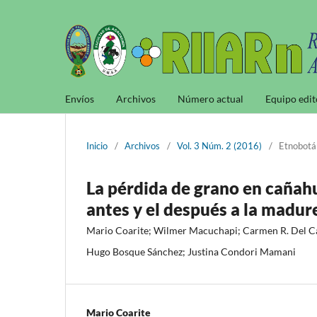
Envíos
Archivos
Número actual
Equipo edit
Inicio
/
Archivos
/
Vol. 3 Núm. 2 (2016)
/
Etnobotán
La pérdida de grano en cañah
antes y el después a la madure
Mario Coarite; Wilmer Macuchapi; Carmen R. Del Cas
Hugo Bosque Sánchez; Justina Condori Mamani
Mario Coarite