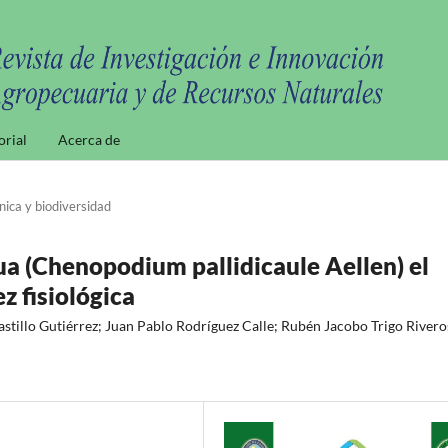
orial
Acerca de
ica y biodiversidad
ua (Chenopodium pallidicaule Aellen) el
z fisiológica
tillo Gutiérrez; Juan Pablo Rodríguez Calle; Rubén Jacobo Trigo Rivero