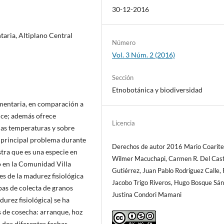
30-12-2016
taria, Altiplano Central
Número
Vol. 3 Núm. 2 (2016)
Sección
Etnobotánica y biodiversidad
imentaria, en comparación a
uce; además ofrece
Licencia
ajas temperaturas y sobre
u principal problema durante
Derechos de autor 2016 Mario Coarite
stra que es una especie en
Wilmer Macuchapi, Carmen R. Del Casti
ó en la Comunidad Villa
Gutiérrez, Juan Pablo Rodríguez Calle,
es de la madurez fisiológica
Jacobo Trigo Riveros, Hugo Bosque Sán
pas de colecta de granos
Justina Condori Mamani
urez fisiológica) se ha
 de cosecha: arranque, hoz
n dos diferentes fechas.