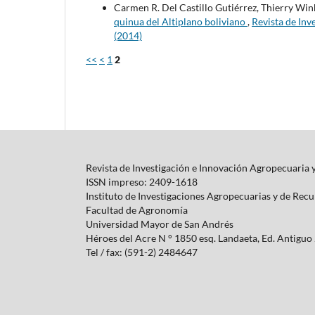
Carmen R. Del Castillo Gutiérrez, Thierry Win
quinua del Altiplano boliviano
,
Revista de Inv
(2014)
<<
<
1
2
Revista de Investigación e Innovación Agropecuaria 
ISSN impreso: 2409-1618
Instituto de Investigaciones Agropecuarias y de Rec
Facultad de Agronomía
Universidad Mayor de San Andrés
Héroes del Acre N ° 1850 esq.
Landaeta, Ed.
Antiguo 
Tel / fax: (591-2) 2484647