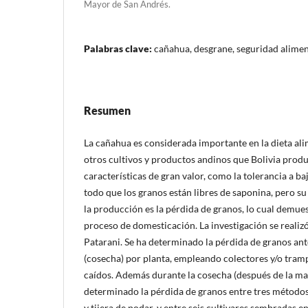
Mayor de San Andrés.
Palabras clave:
cañahua, desgrane, seguridad alimen
Resumen
La cañahua es considerada importante en la dieta al
otros cultivos y productos andinos que Bolivia prod
características de gran valor, como la tolerancia a b
todo que los granos están libres de saponina, pero s
la producción es la pérdida de granos, lo cual demue
proceso de domesticación. La investigación se realiz
Patarani. Se ha determinado la pérdida de granos ant
(cosecha) por planta, empleando colectores y/o tram
caídos. Además durante la cosecha (después de la mad
determinado la pérdida de granos entre tres métodos
y tijera de podar, y entre seis cultivares sembradas e