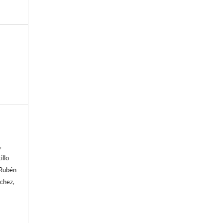
,
llo
 Rubén
chez,