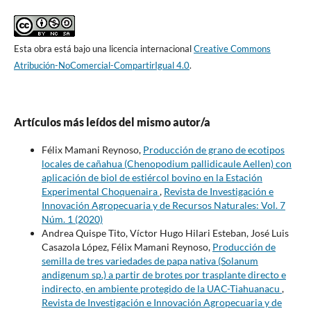
Esta obra está bajo una licencia internacional
Creative Commons
Atribución-NoComercial-CompartirIgual 4.0
.
Artículos más leídos del mismo autor/a
Félix Mamani Reynoso,
Producción de grano de ecotipos
locales de cañahua (Chenopodium pallidicaule Aellen) con
aplicación de biol de estiércol bovino en la Estación
Experimental Choquenaira
,
Revista de Investigación e
Innovación Agropecuaria y de Recursos Naturales: Vol. 7
Núm. 1 (2020)
Andrea Quispe Tito, Víctor Hugo Hilari Esteban, José Luis
Casazola López, Félix Mamani Reynoso,
Producción de
semilla de tres variedades de papa nativa (Solanum
andigenum sp.) a partir de brotes por trasplante directo e
indirecto, en ambiente protegido de la UAC-Tiahuanacu
,
Revista de Investigación e Innovación Agropecuaria y de