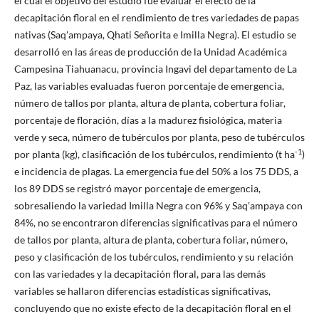
el cual el objetivo del estudio fue evaluar el efecto de la
decapitación floral en el rendimiento de tres variedades de papas
nativas (Saq'ampaya, Qhati Señorita e Imilla Negra). El estudio se
desarrolló en las áreas de producción de la Unidad Académica
Campesina Tiahuanacu, provincia Ingavi del departamento de La
Paz, las variables evaluadas fueron porcentaje de emergencia,
número de tallos por planta, altura de planta, cobertura foliar,
porcentaje de floración, días a la madurez fisiológica, materia
verde y seca, número de tubérculos por planta, peso de tubérculos
-1
por planta (kg), clasificación de los tubérculos, rendimiento (t ha
)
e incidencia de plagas. La emergencia fue del 50% a los 75 DDS, a
los 89 DDS se registró mayor porcentaje de emergencia,
sobresaliendo la variedad Imilla Negra con 96% y Saq'ampaya con
84%, no se encontraron diferencias significativas para el número
de tallos por planta, altura de planta, cobertura foliar, número,
peso y clasificación de los tubérculos, rendimiento y su relación
con las variedades y la decapitación floral, para las demás
variables se hallaron diferencias estadísticas significativas,
concluyendo que no existe efecto de la decapitación floral en el