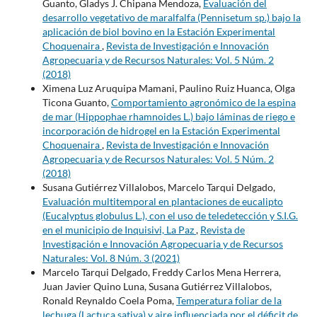
Guanto, Gladys J. Chipana Mendoza,
Evaluación del
desarrollo vegetativo de maralfalfa (Pennisetum sp.) bajo la
aplicación de biol bovino en la Estación Experimental
Choquenaira
,
Revista de Investigación e Innovación
Agropecuaria y de Recursos Naturales: Vol. 5 Núm. 2
(2018)
Ximena Luz Aruquipa Mamani, Paulino Ruiz Huanca, Olga
Ticona Guanto,
Comportamiento agronómico de la espina
de mar (Hippophae rhamnoides L.) bajo láminas de riego e
incorporación de hidrogel en la Estación Experimental
Choquenaira
,
Revista de Investigación e Innovación
Agropecuaria y de Recursos Naturales: Vol. 5 Núm. 2
(2018)
Susana Gutiérrez Villalobos, Marcelo Tarqui Delgado,
Evaluación multitemporal en plantaciones de eucalipto
(Eucalyptus globulus L.), con el uso de teledetección y S.I.G.
en el municipio de Inquisivi, La Paz
,
Revista de
Investigación e Innovación Agropecuaria y de Recursos
Naturales: Vol. 8 Núm. 3 (2021)
Marcelo Tarqui Delgado, Freddy Carlos Mena Herrera,
Juan Javier Quino Luna, Susana Gutiérrez Villalobos,
Ronald Reynaldo Coela Poma,
Temperatura foliar de la
lechuga (Lactuca sativa) y aire influenciada por el déficit de