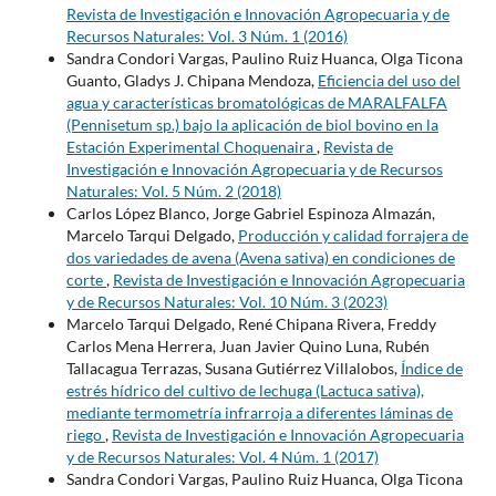
Revista de Investigación e Innovación Agropecuaria y de
Recursos Naturales: Vol. 3 Núm. 1 (2016)
Sandra Condori Vargas, Paulino Ruiz Huanca, Olga Ticona
Guanto, Gladys J. Chipana Mendoza,
Eficiencia del uso del
agua y características bromatológicas de MARALFALFA
(Pennisetum sp.) bajo la aplicación de biol bovino en la
Estación Experimental Choquenaira
,
Revista de
Investigación e Innovación Agropecuaria y de Recursos
Naturales: Vol. 5 Núm. 2 (2018)
Carlos López Blanco, Jorge Gabriel Espinoza Almazán,
Marcelo Tarqui Delgado,
Producción y calidad forrajera de
dos variedades de avena (Avena sativa) en condiciones de
corte
,
Revista de Investigación e Innovación Agropecuaria
y de Recursos Naturales: Vol. 10 Núm. 3 (2023)
Marcelo Tarqui Delgado, René Chipana Rivera, Freddy
Carlos Mena Herrera, Juan Javier Quino Luna, Rubén
Tallacagua Terrazas, Susana Gutiérrez Villalobos,
Índice de
estrés hídrico del cultivo de lechuga (Lactuca sativa),
mediante termometría infrarroja a diferentes láminas de
riego
,
Revista de Investigación e Innovación Agropecuaria
y de Recursos Naturales: Vol. 4 Núm. 1 (2017)
Sandra Condori Vargas, Paulino Ruiz Huanca, Olga Ticona