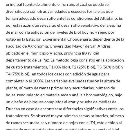
principal fuente de alimento el forraje, el cual se puede ser
diversificado con otras variedades o especies forrajeras que
tengan adecuado desarrollo ante las condiciones del Altiplano. Es
por esta razón que se evaluó el desarrollo vegetativo de la espina
de mar con la aplicación de niveles de biol bovino y riego por
goteo en la Estación Experimental Choquenaira, dependiente de la
Facultad de Agronomía, Universidad Mayor de San Andrés,
ubicado en el municipio Viacha, provincia Ingavi del
departamento de La Paz. La metodología consistió en la aplicación
de cuatro tratamientos, T1 (0% biol), T2 (25% biol), T3 (50% biol) y
T4 (75% biol), en todos los casos con adición de agua para
completarlo al 100%. Las variables evaluadas fueron la altura de
planta, número de ramas primarias y secundarias, número de
hojas, rendimiento en materia seca y análisis bromatológico, bajo
un diseño de bloques completos al azar y prueba de medias de
Duncan en caso de encontrarse diferencias significativas entre los
tratamientos. Se observó mayor número ramas primarias, número
de ramas secundarias y número de hojas con el T4, esto debido al
aporte de macronutrientes y micronutrientes que aporta el biol,