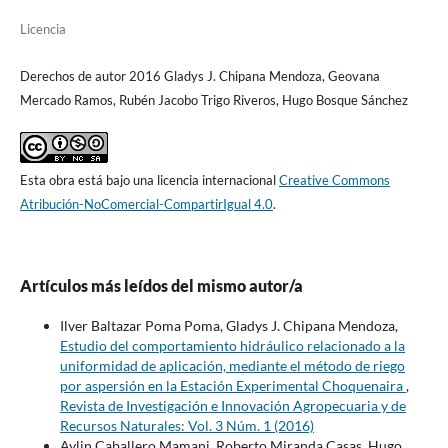
Licencia
Derechos de autor 2016 Gladys J. Chipana Mendoza, Geovana
Mercado Ramos, Rubén Jacobo Trigo Riveros, Hugo Bosque Sánchez
Esta obra está bajo una licencia internacional
Creative Commons
Atribución-NoComercial-CompartirIgual 4.0
.
Artículos más leídos del mismo autor/a
Ilver Baltazar Poma Poma, Gladys J. Chipana Mendoza,
Estudio del comportamiento hidráulico relacionado a la
uniformidad de aplicación, mediante el método de riego
por aspersión en la Estación Experimental Choquenaira
,
Revista de Investigación e Innovación Agropecuaria y de
Recursos Naturales: Vol. 3 Núm. 1 (2016)
Aylin Caballero Mamani, Roberto Miranda Casas, Hugo