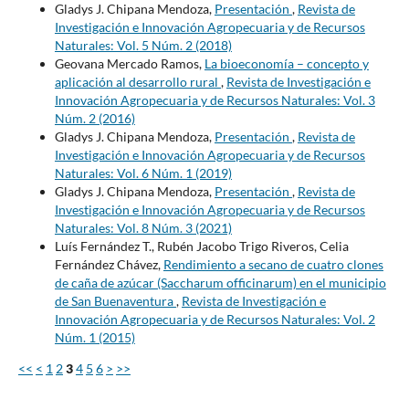
Gladys J. Chipana Mendoza,
Presentación
,
Revista de
Investigación e Innovación Agropecuaria y de Recursos
Naturales: Vol. 5 Núm. 2 (2018)
Geovana Mercado Ramos,
La bioeconomía – concepto y
aplicación al desarrollo rural
,
Revista de Investigación e
Innovación Agropecuaria y de Recursos Naturales: Vol. 3
Núm. 2 (2016)
Gladys J. Chipana Mendoza,
Presentación
,
Revista de
Investigación e Innovación Agropecuaria y de Recursos
Naturales: Vol. 6 Núm. 1 (2019)
Gladys J. Chipana Mendoza,
Presentación
,
Revista de
Investigación e Innovación Agropecuaria y de Recursos
Naturales: Vol. 8 Núm. 3 (2021)
Luís Fernández T., Rubén Jacobo Trigo Riveros, Celia
Fernández Chávez,
Rendimiento a secano de cuatro clones
de caña de azúcar (Saccharum officinarum) en el municipio
de San Buenaventura
,
Revista de Investigación e
Innovación Agropecuaria y de Recursos Naturales: Vol. 2
Núm. 1 (2015)
<<
<
1
2
3
4
5
6
>
>>