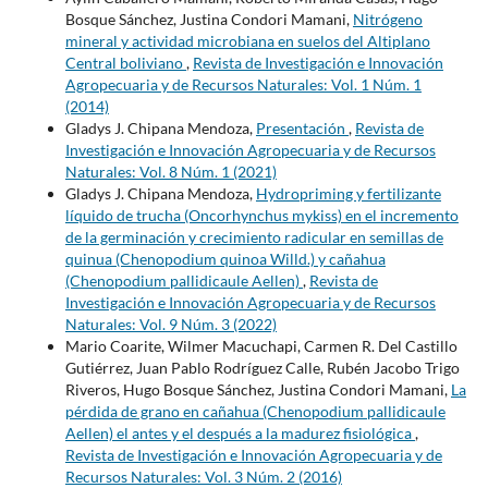
Bosque Sánchez, Justina Condori Mamani,
Nitrógeno
mineral y actividad microbiana en suelos del Altiplano
Central boliviano
,
Revista de Investigación e Innovación
Agropecuaria y de Recursos Naturales: Vol. 1 Núm. 1
(2014)
Gladys J. Chipana Mendoza,
Presentación
,
Revista de
Investigación e Innovación Agropecuaria y de Recursos
Naturales: Vol. 8 Núm. 1 (2021)
Gladys J. Chipana Mendoza,
Hydropriming y fertilizante
líquido de trucha (Oncorhynchus mykiss) en el incremento
de la germinación y crecimiento radicular en semillas de
quinua (Chenopodium quinoa Willd.) y cañahua
(Chenopodium pallidicaule Aellen)
,
Revista de
Investigación e Innovación Agropecuaria y de Recursos
Naturales: Vol. 9 Núm. 3 (2022)
Mario Coarite, Wilmer Macuchapi, Carmen R. Del Castillo
Gutiérrez, Juan Pablo Rodríguez Calle, Rubén Jacobo Trigo
Riveros, Hugo Bosque Sánchez, Justina Condori Mamani,
La
pérdida de grano en cañahua (Chenopodium pallidicaule
Aellen) el antes y el después a la madurez fisiológica
,
Revista de Investigación e Innovación Agropecuaria y de
Recursos Naturales: Vol. 3 Núm. 2 (2016)