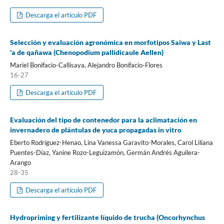
Descarga el artículo PDF
Selección y evaluación agronómica en morfotipos Saiwa y Last
'a de qañawa (Chenopodium pallidicaule Aellen)
Mariel Bonifacio-Callisaya, Alejandro Bonifacio-Flores
16-27
Descarga el artículo PDF
Evaluación del tipo de contenedor para la aclimatación en
invernadero de plántulas de yuca propagadas in vitro
Eberto Rodríguez-Henao, Lina Vanessa Garavito-Morales, Carol Liliana
Puentes-Díaz, Yanine Rozo-Leguizamón, Germán Andrés Aguilera-
Arango
28-35
Descarga el artículo PDF
Hydropriming y fertilizante líquido de trucha (Oncorhynchus