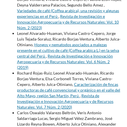
Deyna Valderrama Palacios, Segundo Bello Amez ,
Variedades de café (Coffea arabica), una revisión y algunas
experiencias en el Perú
,
Revista de Investigación e
Innovación Agropecuaria y de Recursos Naturales: Vol. 10
Núm. 2 (2023)
Leonel Alvarado-Huaman, Viviana Castro-Cepero, Jorge
Luis Tejada-Soraluz, Ricardo Borjas-Ventura, Alberto Julca-
Otiniano,
Hongos y nematodos asociados a malezas
presente en el cultivo de café (Coffea arabica L.) en la selva
central del Perú
,
Revista de Investigación e Innovación
Agropecuaria y de Recursos Naturales: Vol. 6 Núm. 2
(2019)
Rochard Rojas-Ruiz, Leonel Alvarado-Huamán, Ricardo
Borjas-Ventura, Elsa Corbonell Torres, Viviana Castro-
Cepero, Alberto Julca-Otiniano,
Caracterización de fincas
productoras de café convencional y orgánico en el valle del
Alto Mayo, región San Martín, Perú
,
Revista de
Investigación e Innovación Agropecuaria y de Recursos
Naturales: Vol. 7 Núm. 2 (2020)
Carlos Oswaldo Valarezo Beltrón, Veris Antonio
Saldarriaga Lucas, Sergio Miguel Vélez Zambrano, José
Lizardo Reyna Bowen, Alberto Julca Otiniano, Alexander