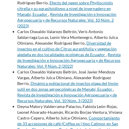
Rodríguez Berrío,
Efecto del neem sobre Phyllocnistis
citrella y su parasitoidismo a nivel de invernadero en
Manabí, Ecuador
,
Revista de Investigación e Innovación
Agropecuaria y de Recursos Naturales: Vol. 10 Núm. 2
(2023)
Carlos Oswaldo Valarezo Beltrón, Veris Antonio
Saldarriaga Lucas, Lenin Vera Montenegro, Alberto Julca
Otiniano, Alexander Rodríguez Berrío,
Diversidad de
insectos en el cultivo de Citrus aurantifolia y vegetación
aledaña en dos localidades ecológicas de Ecuador
,
Revista
de Investigación e Innovación Agropecuaria y de Recursos
Naturales: Vol. 9 Núm. 2 (2022)
Carlos Oswaldo Valarezo Beltrón, José Javier Mendoza
Vargas, Alberto Julca Otiniano, Alexander Rodríguez
Berrío,
Dinámica poblacional de insectos plaga del limón
sutil en dos zonas agroecológicas de Manabí, Ecuador
,
Revista de Investigación e Innovación Agropecuaria y de
Recursos Naturales: Vol. 10 Núm. 3 (2023)
Deyna Malory Valderrama-Palacios, Fabiola León-Rojas,
Leonel Alvarado-Huamán, Ricardo Borjas-Ventura, Viviana
Castro-Cepero, Alberto Julca-Otiniano,
Comportamiento
de 33 accesiones de café (Coffea sp.) tipo Catimor en San