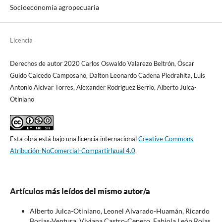
Socioeconomía agropecuaria
Licencia
Derechos de autor 2020 Carlos Oswaldo Valarezo Beltrón, Óscar
Guido Caicedo Camposano, Dalton Leonardo Cadena Piedrahita, Luis
Antonio Alcívar Torres, Alexander Rodríguez Berrío, Alberto Julca-
Otiniano
Esta obra está bajo una licencia internacional
Creative Commons
Atribución-NoComercial-CompartirIgual 4.0
.
Artículos más leídos del mismo autor/a
Alberto Julca-Otiniano, Leonel Alvarado-Huamán, Ricardo
Borjas-Ventura, Viviana Castro-Cepero, Fabiola León Rojas,