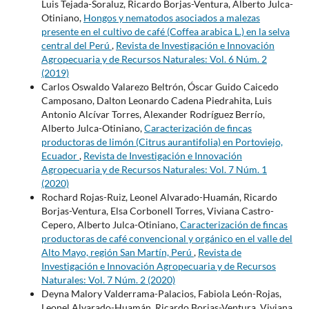
Luis Tejada-Soraluz, Ricardo Borjas-Ventura, Alberto Julca-
Otiniano,
Hongos y nematodos asociados a malezas
presente en el cultivo de café (Coffea arabica L.) en la selva
central del Perú
,
Revista de Investigación e Innovación
Agropecuaria y de Recursos Naturales: Vol. 6 Núm. 2
(2019)
Carlos Oswaldo Valarezo Beltrón, Óscar Guido Caicedo
Camposano, Dalton Leonardo Cadena Piedrahita, Luis
Antonio Alcívar Torres, Alexander Rodríguez Berrío,
Alberto Julca-Otiniano,
Caracterización de fincas
productoras de limón (Citrus aurantifolia) en Portoviejo,
Ecuador
,
Revista de Investigación e Innovación
Agropecuaria y de Recursos Naturales: Vol. 7 Núm. 1
(2020)
Rochard Rojas-Ruiz, Leonel Alvarado-Huamán, Ricardo
Borjas-Ventura, Elsa Corbonell Torres, Viviana Castro-
Cepero, Alberto Julca-Otiniano,
Caracterización de fincas
productoras de café convencional y orgánico en el valle del
Alto Mayo, región San Martín, Perú
,
Revista de
Investigación e Innovación Agropecuaria y de Recursos
Naturales: Vol. 7 Núm. 2 (2020)
Deyna Malory Valderrama-Palacios, Fabiola León-Rojas,
Leonel Alvarado-Huamán, Ricardo Borjas-Ventura, Viviana