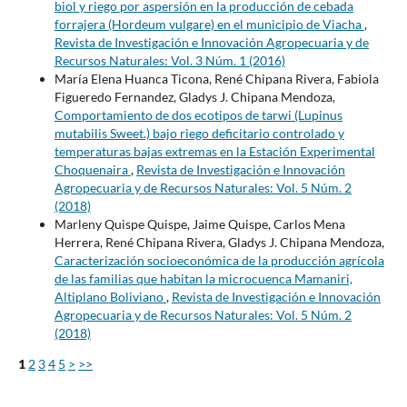
biol y riego por aspersión en la producción de cebada
forrajera (Hordeum vulgare) en el municipio de Viacha
,
Revista de Investigación e Innovación Agropecuaria y de
Recursos Naturales: Vol. 3 Núm. 1 (2016)
María Elena Huanca Ticona, René Chipana Rivera, Fabiola
Figueredo Fernandez, Gladys J. Chipana Mendoza,
Comportamiento de dos ecotipos de tarwi (Lupinus
mutabilis Sweet.) bajo riego deficitario controlado y
temperaturas bajas extremas en la Estación Experimental
Choquenaira
,
Revista de Investigación e Innovación
Agropecuaria y de Recursos Naturales: Vol. 5 Núm. 2
(2018)
Marleny Quispe Quispe, Jaime Quispe, Carlos Mena
Herrera, René Chipana Rivera, Gladys J. Chipana Mendoza,
Caracterización socioeconómica de la producción agrícola
de las familias que habitan la microcuenca Mamaniri,
Altiplano Boliviano
,
Revista de Investigación e Innovación
Agropecuaria y de Recursos Naturales: Vol. 5 Núm. 2
(2018)
1
2
3
4
5
>
>>