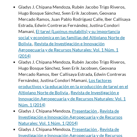
Gladys J. Chipana Mendoza, Rubén Jacobo Trigo Riveros,
Hugo Bosque Sánchez, Sven Erik Jacobsen, Geovana
Mercado Ramos, Juan Pablo Rodríguez Calle, Iber Callisaya
Estrada, Edwin Contreras Fernández, Justina Condori
Mamani,
El tarwi (Lupinus mutabilis) y su importancia
social y económica en las familias del Altiplano Norte de
Bolivia
,
Revista de Investigación e Innovación
Agropecuaria y de Recursos Naturales: Vol. 1 Núm. 1
(2014)
Gladys J. Chipana Mendoza, Rubén Jacobo Trigo Riveros,
Hugo Bosque Sánchez, Sven Erik Jacobsen, Geovana
Mercado Ramos, Iber Callisaya Estrada, Edwin Contreras
Fernández, Justina Condori Mamani,
Los factores
productivos y la educación en la producción de tarwi en el
Altiplano Norte de Bolivia
,
Revista de Investigación e
Innovación Agropecuaria y de Recursos Naturales: Vol. 1
Núm. 1 (2014)
Gladys J. Chipana Mendoza,
Presentación
,
Revista de
Investigación e Innovación Agropecuaria y de Recursos
Naturales: Vol. 1 Núm. 1 (2014)
Gladys J. Chipana Mendoza,
Presentación
,
Revista de
Investigación e Innovación Agropecuaria y de Recursos