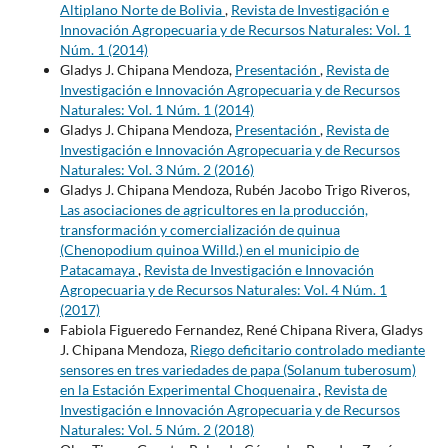
Altiplano Norte de Bolivia
,
Revista de Investigación e
Innovación Agropecuaria y de Recursos Naturales: Vol. 1
Núm. 1 (2014)
Gladys J. Chipana Mendoza,
Presentación
,
Revista de
Investigación e Innovación Agropecuaria y de Recursos
Naturales: Vol. 1 Núm. 1 (2014)
Gladys J. Chipana Mendoza,
Presentación
,
Revista de
Investigación e Innovación Agropecuaria y de Recursos
Naturales: Vol. 3 Núm. 2 (2016)
Gladys J. Chipana Mendoza, Rubén Jacobo Trigo Riveros,
Las asociaciones de agricultores en la producción,
transformación y comercialización de quinua
(Chenopodium quinoa Willd.) en el municipio de
Patacamaya
,
Revista de Investigación e Innovación
Agropecuaria y de Recursos Naturales: Vol. 4 Núm. 1
(2017)
Fabiola Figueredo Fernandez, René Chipana Rivera, Gladys
J. Chipana Mendoza,
Riego deficitario controlado mediante
sensores en tres variedades de papa (Solanum tuberosum)
en la Estación Experimental Choquenaira
,
Revista de
Investigación e Innovación Agropecuaria y de Recursos
Naturales: Vol. 5 Núm. 2 (2018)