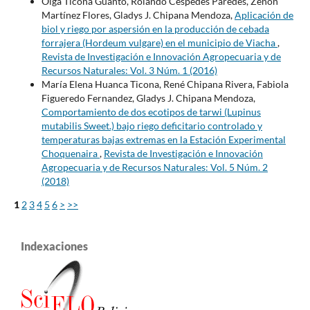
Olga Ticona Guanto, Rolando Céspedes Paredes, Zenón
Martínez Flores, Gladys J. Chipana Mendoza,
Aplicación de
biol y riego por aspersión en la producción de cebada
forrajera (Hordeum vulgare) en el municipio de Viacha
,
Revista de Investigación e Innovación Agropecuaria y de
Recursos Naturales: Vol. 3 Núm. 1 (2016)
María Elena Huanca Ticona, René Chipana Rivera, Fabiola
Figueredo Fernandez, Gladys J. Chipana Mendoza,
Comportamiento de dos ecotipos de tarwi (Lupinus
mutabilis Sweet.) bajo riego deficitario controlado y
temperaturas bajas extremas en la Estación Experimental
Choquenaira
,
Revista de Investigación e Innovación
Agropecuaria y de Recursos Naturales: Vol. 5 Núm. 2
(2018)
1
2
3
4
5
6
>
>>
Indexaciones