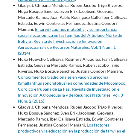
Gladys J. Chipana Mendoza, Rubén Jacobo Trigo Riveros,
Hugo Bosque Sánchez, Sven Erik Jacobsen, Geovana
Mercado Ramos, Juan Pablo Rodríguez Calle, Iber Callisaya
Estrada, Edwin Contreras Fernández, Justina Condori
Mamani,
El tarwi (Lupinus mutabilis) y su importancia
social y económica en las familias del Altiplano Norte de
Bolivia
,
Revista de Investigación e Innovación
Agropecuaria y de Recursos Naturales: Vol. 1 Núm. 1
(2014)
Hugo Huaycho Callisaya, Rosmery Aruquipa, Ivan Callisaya
Estrada, Geovana Mercado Ramos, Rubén Jacobo Trigo
Riveros, Hugo Bosque Sánchez, Justina Condori Mamani,
Conocimientos tradicionales en yacón o aricoma
(Smallanthus sonchifolius) en comunidades de Mocomoco,
Coroico e Irupana de La Paz
,
Revista de Investigación e
Innovación Agropecuaria y de Recursos Naturales: Vol. 3
Núm. 2 (2016)
Gladys J. Chipana Mendoza, Rubén Jacobo Trigo Riveros,
Hugo Bosque Sánchez, Sven Erik Jacobsen, Geovana
Mercado Ramos, Iber Callisaya Estrada, Edwin Contreras
Fernández, Justina Condori Mamani,
Los factores
productivos y la educación en la producción de tarwi en el