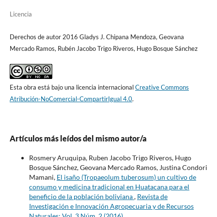
Licencia
Derechos de autor 2016 Gladys J. Chipana Mendoza, Geovana
Mercado Ramos, Rubén Jacobo Trigo Riveros, Hugo Bosque Sánchez
Esta obra está bajo una licencia internacional
Creative Commons
Atribución-NoComercial-CompartirIgual 4.0
.
Artículos más leídos del mismo autor/a
Rosmery Aruquipa, Ruben Jacobo Trigo Riveros, Hugo
Bosque Sánchez, Geovana Mercado Ramos, Justina Condori
Mamani,
El isaño (Tropaeolum tuberosum) un cultivo de
consumo y medicina tradicional en Huatacana para el
beneficio de la población boliviana
,
Revista de
Investigación e Innovación Agropecuaria y de Recursos
Naturales: Vol. 3 Núm. 2 (2016)