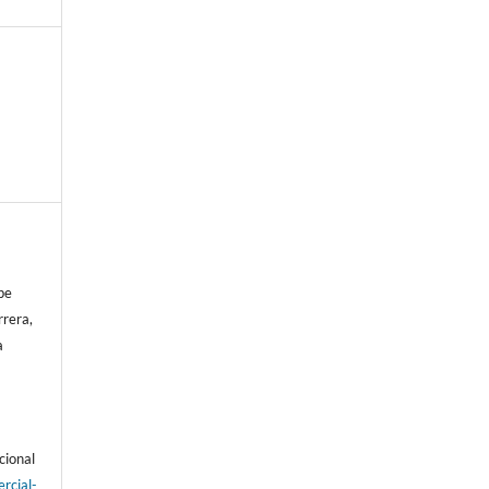
pe
rera,
a
cional
rcial-