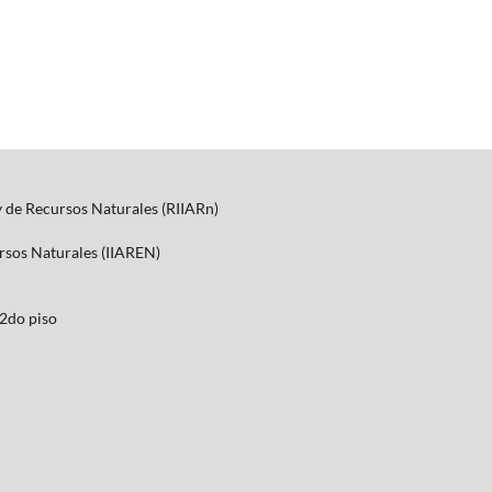
y de Recursos Naturales (RIIARn)
ursos Naturales (IIAREN)
2do piso