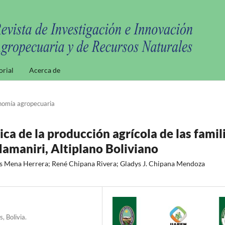
orial
Acerca de
nomía agropecuaria
a de la producción agrícola de las famil
amaniri, Altiplano Boliviano
s Mena Herrera; René Chipana Rivera; Gladys J. Chipana Mendoza
 Bolivia.