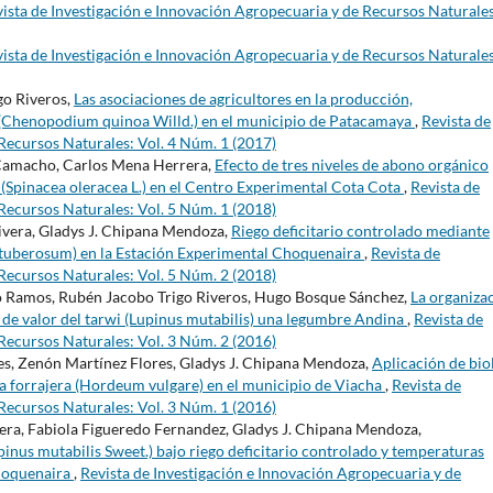
ista de Investigación e Innovación Agropecuaria y de Recursos Naturales
ista de Investigación e Innovación Agropecuaria y de Recursos Naturales
go Riveros,
Las asociaciones de agricultores en la producción,
 (Chenopodium quinoa Willd.) en el municipio de Patacamaya
,
Revista de
Recursos Naturales: Vol. 4 Núm. 1 (2017)
 Camacho, Carlos Mena Herrera,
Efecto de tres niveles de abono orgánico
 (Spinacea oleracea L.) en el Centro Experimental Cota Cota
,
Revista de
Recursos Naturales: Vol. 5 Núm. 1 (2018)
ivera, Gladys J. Chipana Mendoza,
Riego deficitario controlado mediante
 tuberosum) en la Estación Experimental Choquenaira
,
Revista de
Recursos Naturales: Vol. 5 Núm. 2 (2018)
 Ramos, Rubén Jacobo Trigo Riveros, Hugo Bosque Sánchez,
La organiza
na de valor del tarwi (Lupinus mutabilis) una legumbre Andina
,
Revista de
Recursos Naturales: Vol. 3 Núm. 2 (2016)
s, Zenón Martínez Flores, Gladys J. Chipana Mendoza,
Aplicación de biol
da forrajera (Hordeum vulgare) en el municipio de Viacha
,
Revista de
Recursos Naturales: Vol. 3 Núm. 1 (2016)
ra, Fabiola Figueredo Fernandez, Gladys J. Chipana Mendoza,
nus mutabilis Sweet.) bajo riego deficitario controlado y temperaturas
Choquenaira
,
Revista de Investigación e Innovación Agropecuaria y de