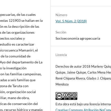
ecuarias, de las cuales
Número
stas 121903 se hallan en la
Vol. 5 Núm. 2 (2018)
ón es la descripción de las
Sección
es de las organizaciones
Socioeconomía agropecuaria
ectos sociales y
estudio es caracterizar
microcuenca Mamaniri, el
Licencia
o de la comunidad de
 Ayo del departamento de La
Derechos de autor 2018 Marleny Quis
o la investigación
Quispe, Jaime Quispe, Carlos Mena Her
con las familias campesinas,
René Chipana Rivera, Gladys J. Chipan
adas a seis familias que
Mendoza
 zona de Taruta con
ión, organización social
iliar, mano de obra,
cticas de conservación del
Esta obra está bajo una licencia interna
os, recurso hídrico y manejo
Creative Commons Atribución-NoCome