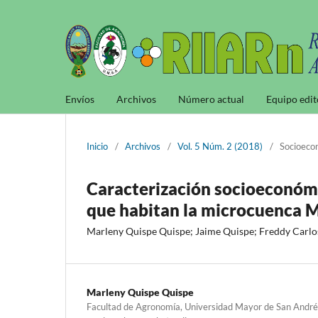
Envíos
Archivos
Número actual
Equipo edit
Inicio
/
Archivos
/
Vol. 5 Núm. 2 (2018)
/
Socioeco
Caracterización socioeconómic
que habitan la microcuenca M
Marleny Quispe Quispe; Jaime Quispe; Freddy Carlo
Marleny Quispe Quispe
Facultad de Agronomía, Universidad Mayor de San Andrés,