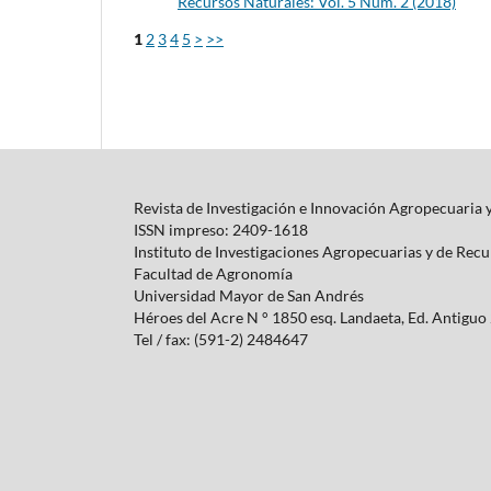
Recursos Naturales: Vol. 5 Núm. 2 (2018)
1
2
3
4
5
>
>>
Revista de Investigación e Innovación Agropecuaria 
ISSN impreso: 2409-1618
Instituto de Investigaciones Agropecuarias y de Rec
Facultad de Agronomía
Universidad Mayor de San Andrés
Héroes del Acre N ° 1850 esq.
Landaeta, Ed.
Antiguo 
Tel / fax: (591-2) 2484647