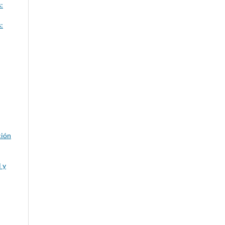
:
:
ción
 y