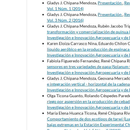
Gladys J. Chipana Mendoza,
Presentación
,
Rev
Vol. 1 Núm. 1 (2014)
Gladys J. Chipana Mendoza,
Presentación
,
Rev
Vol. 3 Núm. 2 (2016)
Gladys J. Chipana Mendoza, Rubén Jacobo Tri
transformación y comercialización de quinua
Investigación e Innovación Agropecuaria y de 
Karen Eloiza Carrasco Nina, Eduardo Chilon
líquido aeróbico en la producción de espinaca
Investigación e Innovación Agropecuaria y de 
Fabiola Figueredo Fernandez, René Chipana R
sensores en tres variedades de papa (Solanum
Investigación e Innovación Agropecuaria y de 
Gladys J. Chipana Mendoza, Geovana Mercado
e integración vertical - horizontal de la cade
Investigación e Innovación Agropecuaria y de 
Olga Ticona Guanto, Rolando Céspedes Parede
riego por aspersión en la producción de ceba
Investigación e Innovación Agropecuaria y de 
María Elena Huanca Ticona, René Chipana Rive
Comportamiento de dos ecotipos de tarwi (Lupi
bajas extremas en la Estación Experimental 