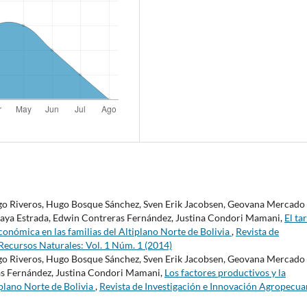
go Riveros, Hugo Bosque Sánchez, Sven Erik Jacobsen, Geovana Mercado
isaya Estrada, Edwin Contreras Fernández, Justina Condori Mamani,
El ta
económica en las familias del Altiplano Norte de Bolivia
,
Revista de
Recursos Naturales: Vol. 1 Núm. 1 (2014)
go Riveros, Hugo Bosque Sánchez, Sven Erik Jacobsen, Geovana Mercado
as Fernández, Justina Condori Mamani,
Los factores productivos y la
iplano Norte de Bolivia
,
Revista de Investigación e Innovación Agropecuar