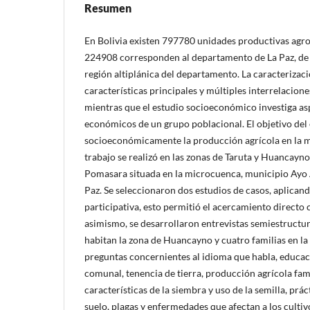
Resumen
En Bolivia existen 797780 unidades productivas agrop
224908 corresponden al departamento de La Paz, de e
región altiplánica del departamento. La caracterizaci
características principales y múltiples interrelacion
mientras que el estudio socioeconómico investiga asp
económicos de un grupo poblacional. El objetivo del 
socioeconómicamente la producción agrícola en la 
trabajo se realizó en las zonas de Taruta y Huancayn
Pomasara situada en la microcuenca, municipio Ayo
Paz. Se seleccionaron dos estudios de casos, aplicand
participativa, esto permitió el acercamiento directo 
asimismo, se desarrollaron entrevistas semiestructur
habitan la zona de Huancayno y cuatro familias en la
preguntas concernientes al idioma que habla, educac
comunal, tenencia de tierra, producción agrícola fam
características de la siembra y uso de la semilla, prá
suelo, plagas y enfermedades que afectan a los cultiv