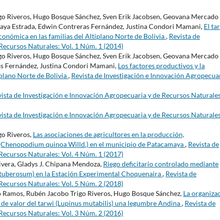
go Riveros, Hugo Bosque Sánchez, Sven Erik Jacobsen, Geovana Mercado
isaya Estrada, Edwin Contreras Fernández, Justina Condori Mamani,
El ta
económica en las familias del Altiplano Norte de Bolivia
,
Revista de
Recursos Naturales: Vol. 1 Núm. 1 (2014)
go Riveros, Hugo Bosque Sánchez, Sven Erik Jacobsen, Geovana Mercado
as Fernández, Justina Condori Mamani,
Los factores productivos y la
iplano Norte de Bolivia
,
Revista de Investigación e Innovación Agropecuar
ista de Investigación e Innovación Agropecuaria y de Recursos Naturales
ista de Investigación e Innovación Agropecuaria y de Recursos Naturales
go Riveros,
Las asociaciones de agricultores en la producción,
 (Chenopodium quinoa Willd.) en el municipio de Patacamaya
,
Revista de
Recursos Naturales: Vol. 4 Núm. 1 (2017)
ivera, Gladys J. Chipana Mendoza,
Riego deficitario controlado mediante
 tuberosum) en la Estación Experimental Choquenaira
,
Revista de
Recursos Naturales: Vol. 5 Núm. 2 (2018)
 Ramos, Rubén Jacobo Trigo Riveros, Hugo Bosque Sánchez,
La organiza
na de valor del tarwi (Lupinus mutabilis) una legumbre Andina
,
Revista de
Recursos Naturales: Vol. 3 Núm. 2 (2016)