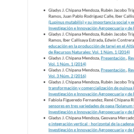
Gladys J. Chipana Mendoza, Rubén Jacobo Tri
Ramos, Juan Pablo Rodríguez Calle, Iber Call
(Lupinus mutabilis) y su importancia social y 
Investigación e Innovación Agropecuaria y de 
Gladys J. Chipana Mendoza, Rubén Jacobo Tri
Ramos, Iber Callisaya Estrada, Edwin Contrer
educación en la producción de tarwi en el Alt
de Recursos Naturales: Vol. 1 Núm. 1 (2014)
Gladys J. Chipana Mendoza,
Presentación
,
Rev
Vol. 1 Núm. 1 (2014)
Gladys J. Chipana Mendoza,
Presentación
,
Rev
Vol. 3 Núm. 2 (2016)
Gladys J. Chipana Mendoza, Rubén Jacobo Tri
transformación y comercialización de quinua
Investigación e Innovación Agropecuaria y de 
Fabiola Figueredo Fernandez, René Chipana R
sensores en tres variedades de papa (Solanum
Investigación e Innovación Agropecuaria y de 
Gladys J. Chipana Mendoza, Geovana Mercado
e integración vertical - horizontal de la cade
Investigación e Innovación Agropecuaria y de 