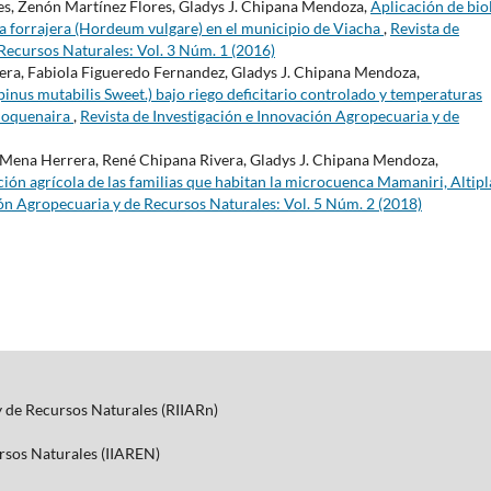
s, Zenón Martínez Flores, Gladys J. Chipana Mendoza,
Aplicación de biol
da forrajera (Hordeum vulgare) en el municipio de Viacha
,
Revista de
Recursos Naturales: Vol. 3 Núm. 1 (2016)
ra, Fabiola Figueredo Fernandez, Gladys J. Chipana Mendoza,
nus mutabilis Sweet.) bajo riego deficitario controlado y temperaturas
Choquenaira
,
Revista de Investigación e Innovación Agropecuaria y de
 Mena Herrera, René Chipana Rivera, Gladys J. Chipana Mendoza,
ón agrícola de las familias que habitan la microcuenca Mamaniri, Altip
ión Agropecuaria y de Recursos Naturales: Vol. 5 Núm. 2 (2018)
y de Recursos Naturales (RIIARn)
ursos Naturales (IIAREN)