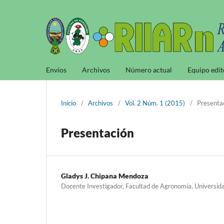
Envíos
Archivos
Número actual
Equipo edit
Inicio
/
Archivos
/
Vol. 2 Núm. 1 (2015)
/
Presenta
Presentación
Gladys J. Chipana Mendoza
Docente Investigador, Facultad de Agronomía, Universid