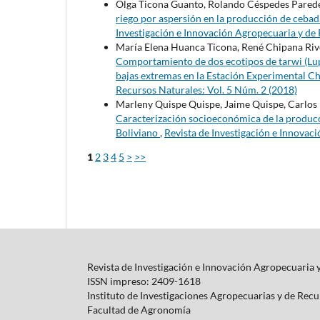
Olga Ticona Guanto, Rolando Céspedes Parede
riego por aspersión en la producción de ceba
Investigación e Innovación Agropecuaria y de 
María Elena Huanca Ticona, René Chipana Rive
Comportamiento de dos ecotipos de tarwi (Lupi
bajas extremas en la Estación Experimental 
Recursos Naturales: Vol. 5 Núm. 2 (2018)
Marleny Quispe Quispe, Jaime Quispe, Carlos
Caracterización socioeconómica de la producci
Boliviano
,
Revista de Investigación e Innovac
1
2
3
4
5
>
>>
Revista de Investigación e Innovación Agropecuaria 
ISSN impreso: 2409-1618
Instituto de Investigaciones Agropecuarias y de Rec
Facultad de Agronomía