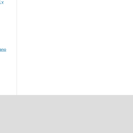
 y
lano