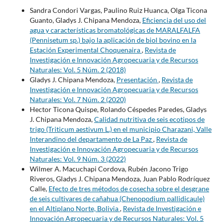
Sandra Condori Vargas, Paulino Ruiz Huanca, Olga Ticona
Guanto, Gladys J. Chipana Mendoza,
Eficiencia del uso del
agua y características bromatológicas de MARALFALFA
(Pennisetum sp.) bajo la aplicación de biol bovino en la
Estación Experimental Choquenaira
,
Revista de
Investigación e Innovación Agropecuaria y de Recursos
Naturales: Vol. 5 Núm. 2 (2018)
Gladys J. Chipana Mendoza,
Presentación
,
Revista de
Investigación e Innovación Agropecuaria y de Recursos
Naturales: Vol. 7 Núm. 2 (2020)
Hector Ticona Quispe, Rolando Céspedes Paredes, Gladys
J. Chipana Mendoza,
Calidad nutritiva de seis ecotipos de
trigo (Triticum aestivum L.) en el municipio Charazani, Valle
Interandino del departamento de La Paz
,
Revista de
Investigación e Innovación Agropecuaria y de Recursos
Naturales: Vol. 9 Núm. 3 (2022)
Wilmer A. Macuchapi Cordova, Rubén Jacono Trigo
Riveros, Gladys J. Chipana Mendoza, Juan Pablo Rodríquez
Calle,
Efecto de tres métodos de cosecha sobre el desgrane
de seis cultivares de cañahua (Chenopodium pallidicaule)
en el Altiplano Norte, Bolivia
,
Revista de Investigación e
Innovación Agropecuaria y de Recursos Naturales: Vol. 5