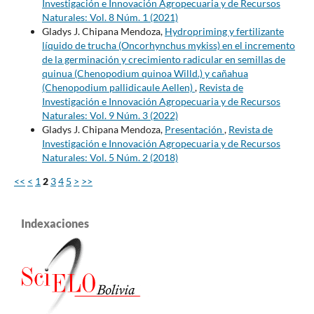
Investigación e Innovación Agropecuaria y de Recursos
Naturales: Vol. 8 Núm. 1 (2021)
Gladys J. Chipana Mendoza,
Hydropriming y fertilizante
líquido de trucha (Oncorhynchus mykiss) en el incremento
de la germinación y crecimiento radicular en semillas de
quinua (Chenopodium quinoa Willd.) y cañahua
(Chenopodium pallidicaule Aellen)
,
Revista de
Investigación e Innovación Agropecuaria y de Recursos
Naturales: Vol. 9 Núm. 3 (2022)
Gladys J. Chipana Mendoza,
Presentación
,
Revista de
Investigación e Innovación Agropecuaria y de Recursos
Naturales: Vol. 5 Núm. 2 (2018)
<<
<
1
2
3
4
5
>
>>
Indexaciones