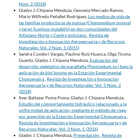
Núm. 2 (2018)
Gladys J. Chipana Mendoza, Geovana Mercado Ramos,
Mario Wilfredo Peñafiel Rodríguez,
Los medios de vida de
las familias productoras de quinua (Chenopodium quinoa)
y tarwi (Lupinus mutabilis) en dos comunidades del
Altiplano Norte y Centro boliviano
,
Revista de
Investigación e Innovación Agropecuaria y de Recursos
Naturales: Vol. 2 Núm. 1 (2015)
Sandra Condori Vargas, Paulino Ruiz Huanca, Olga Ticona
Guanto, Gladys J. Chipana Mendoza,
Evaluación del
desarrollo vegetativo de maralfalfa (Pennisetum sp.) bajo la
aplicación de biol bovino en la Estación Experimental
Choquenaira
,
Revista de Investigación e Innovación
Agropecuaria y de Recursos Naturales: Vol. 5 Núm. 2
(2018)
Ilver Baltazar Poma Poma, Gladys J. Chipana Mendoza,
Estudio del comportamiento hidráulico relacionado a la
uniformidad de aplicación, mediante el método de riego
por aspersión en la Estación Experimental Choquenaira
,
Revista de Investigación e Innovación Agropecuaria y de
Recursos Naturales: Vol. 3 Núm. 1 (2016)
Gladys J. Chipana Mendoza,
Presentación
,
Revista de