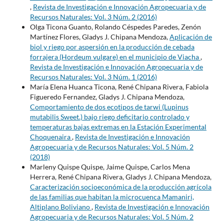
,
Revista de Investigación e Innovación Agropecuaria y de
Recursos Naturales: Vol. 3 Núm. 2 (2016)
Olga Ticona Guanto, Rolando Céspedes Paredes, Zenón
Martínez Flores, Gladys J. Chipana Mendoza,
Aplicación de
biol y riego por aspersión en la producción de cebada
forrajera (Hordeum vulgare) en el municipio de Viacha
,
Revista de Investigación e Innovación Agropecuaria y de
Recursos Naturales: Vol. 3 Núm. 1 (2016)
María Elena Huanca Ticona, René Chipana Rivera, Fabiola
Figueredo Fernandez, Gladys J. Chipana Mendoza,
Comportamiento de dos ecotipos de tarwi (Lupinus
mutabilis Sweet.) bajo riego deficitario controlado y
temperaturas bajas extremas en la Estación Experimental
Choquenaira
,
Revista de Investigación e Innovación
Agropecuaria y de Recursos Naturales: Vol. 5 Núm. 2
(2018)
Marleny Quispe Quispe, Jaime Quispe, Carlos Mena
Herrera, René Chipana Rivera, Gladys J. Chipana Mendoza,
Caracterización socioeconómica de la producción agrícola
de las familias que habitan la microcuenca Mamaniri,
Altiplano Boliviano
,
Revista de Investigación e Innovación
Agropecuaria y de Recursos Naturales: Vol. 5 Núm. 2