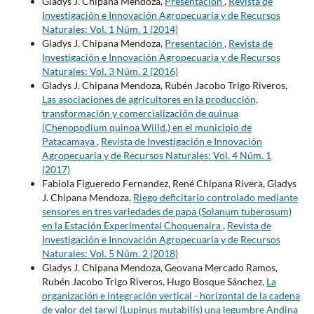
Gladys J. Chipana Mendoza,
Presentación
,
Revista de
Investigación e Innovación Agropecuaria y de Recursos
Naturales: Vol. 1 Núm. 1 (2014)
Gladys J. Chipana Mendoza,
Presentación
,
Revista de
Investigación e Innovación Agropecuaria y de Recursos
Naturales: Vol. 3 Núm. 2 (2016)
Gladys J. Chipana Mendoza, Rubén Jacobo Trigo Riveros,
Las asociaciones de agricultores en la producción,
transformación y comercialización de quinua
(Chenopodium quinoa Willd.) en el municipio de
Patacamaya
,
Revista de Investigación e Innovación
Agropecuaria y de Recursos Naturales: Vol. 4 Núm. 1
(2017)
Fabiola Figueredo Fernandez, René Chipana Rivera, Gladys
J. Chipana Mendoza,
Riego deficitario controlado mediante
sensores en tres variedades de papa (Solanum tuberosum)
en la Estación Experimental Choquenaira
,
Revista de
Investigación e Innovación Agropecuaria y de Recursos
Naturales: Vol. 5 Núm. 2 (2018)
Gladys J. Chipana Mendoza, Geovana Mercado Ramos,
Rubén Jacobo Trigo Riveros, Hugo Bosque Sánchez,
La
organización e integración vertical - horizontal de la cadena
de valor del tarwi (Lupinus mutabilis) una legumbre Andina