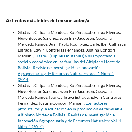
Artículos más leídos del mismo autor/a
Gladys J. Chipana Mendoza, Rubén Jacobo Trigo Riveros,
Hugo Bosque Sánchez, Sven Erik Jacobsen, Geovana
Mercado Ramos, Juan Pablo Rodríguez Calle, Iber Callisaya
Estrada, Edwin Contreras Fernández, Justina Condori
Mamani,
El tarwi (Lupinus mutabilis) y su importancia
social y económica en las familias del Altiplano Norte de
Bolivia
,
Revista de Investigación e Innovación
Agropecuaria y de Recursos Naturales: Vol. 1 Núm. 1
(2014)
Gladys J. Chipana Mendoza, Rubén Jacobo Trigo Riveros,
Hugo Bosque Sánchez, Sven Erik Jacobsen, Geovana
Mercado Ramos, Iber Callisaya Estrada, Edwin Contreras
Fernández, Justina Condori Mamani,
Los factores
productivos y la educación en la producción de tarwi en el
Altiplano Norte de Bolivia
,
Revista de Investigación e
Innovación Agropecuaria y de Recursos Naturales: Vol. 1
Núm. 1 (2014)