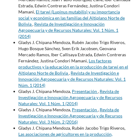
Estrada, Edwin Contreras Fernández, Justina Condori
Mamani,
El tarwi (Lupinus mutabilis) y su importancia
social y económica en las familias del Altiplano Norte de
Bolivia
,
Revista de Investigación e Innovación
Agropecuaria y de Recursos Naturales: Vol. 1 Núm. 1
(2014)
Gladys J. Chipana Mendoza, Rubén Jacobo Trigo Riveros,
Hugo Bosque Sánchez, Sven Erik Jacobsen, Geovana
Mercado Ramos, Iber Callisaya Estrada, Edwin Contreras
Fernández, Justina Condori Mamani,
Los factores
productivos y la educación en la producción de tarwi en el
Altiplano Norte de Bolivia
,
Revista de Investigación e
Innovación Agropecuaria y de Recursos Naturales: Vol. 1
Núm. 1 (2014)
Gladys J. Chipana Mendoza,
Presentación
,
Revista de
Investigación e Innovación Agropecuaria y de Recursos
Naturales: Vol. 1 Núm. 1 (2014)
Gladys J. Chipana Mendoza,
Presentación
,
Revista de
Investigación e Innovación Agropecuaria y de Recursos
Naturales: Vol. 3 Núm. 2 (2016)
Gladys J. Chipana Mendoza, Rubén Jacobo Trigo Riveros,
Las asociaciones de agricultores en la producción,