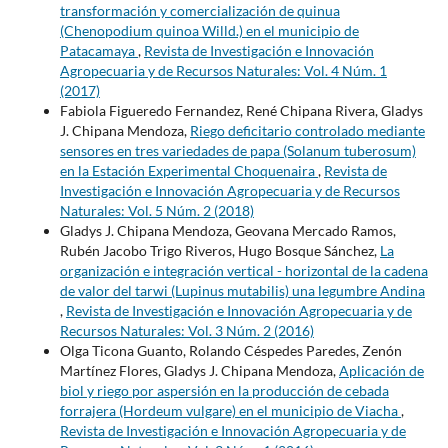
transformación y comercialización de quinua
(Chenopodium quinoa Willd.) en el municipio de
Patacamaya
,
Revista de Investigación e Innovación
Agropecuaria y de Recursos Naturales: Vol. 4 Núm. 1
(2017)
Fabiola Figueredo Fernandez, René Chipana Rivera, Gladys
J. Chipana Mendoza,
Riego deficitario controlado mediante
sensores en tres variedades de papa (Solanum tuberosum)
en la Estación Experimental Choquenaira
,
Revista de
Investigación e Innovación Agropecuaria y de Recursos
Naturales: Vol. 5 Núm. 2 (2018)
Gladys J. Chipana Mendoza, Geovana Mercado Ramos,
Rubén Jacobo Trigo Riveros, Hugo Bosque Sánchez,
La
organización e integración vertical - horizontal de la cadena
de valor del tarwi (Lupinus mutabilis) una legumbre Andina
,
Revista de Investigación e Innovación Agropecuaria y de
Recursos Naturales: Vol. 3 Núm. 2 (2016)
Olga Ticona Guanto, Rolando Céspedes Paredes, Zenón
Martínez Flores, Gladys J. Chipana Mendoza,
Aplicación de
biol y riego por aspersión en la producción de cebada
forrajera (Hordeum vulgare) en el municipio de Viacha
,
Revista de Investigación e Innovación Agropecuaria y de